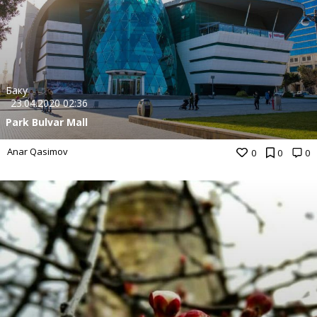
Баку
23.04.2020 02:36
Park Bulvar Mall
Anar Qasimov
0
0
0