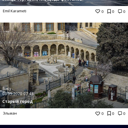
Emil Karameti
0
0
0
Баку
03.05.2020 07:43
Старый город
Эльман
0
0
0