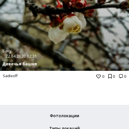
Баку
22.04.2020 12:31
Девечья башня
Sadixoff
0
0
0
Фотолокации
Типы локаций