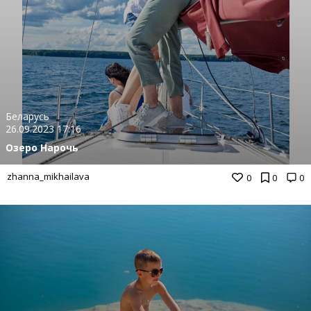
Беларусь
26.09.2023 17:16
Озеро Нарочь
zhanna_mikhailava
0
0
0