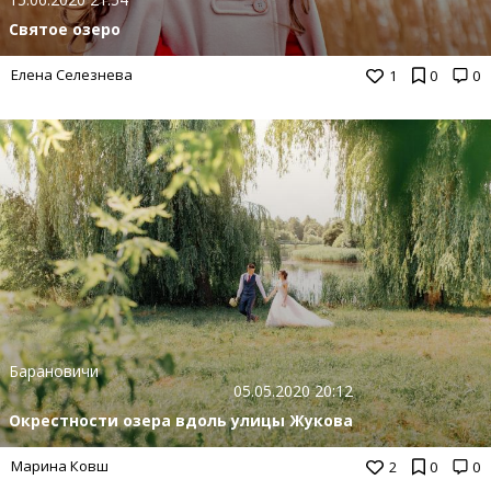
Святое озеро
Елена Селезнева
1
0
0
Барановичи
05.05.2020 20:12
Окрестности озера вдоль улицы Жукова
Марина Ковш
2
0
0