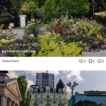
София
13.04.2020 21:45
Ботанический сад
Елена Кант
0
0
0