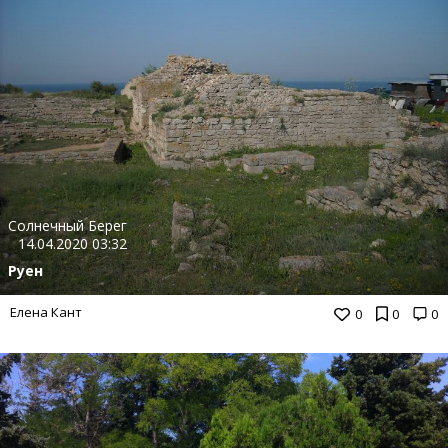
Солнечный Берег
14.04.2020 03:32
Руен
Елена Кант
0
0
0