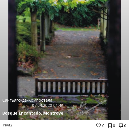
Сантьяго-де-Компостела
07.04.2020 01:44
Bosque Encantado, Montrove
Iriya2
0
0
0