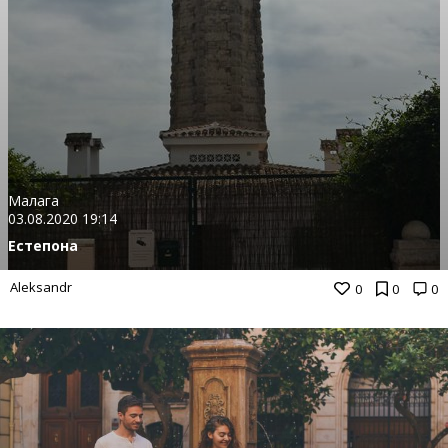
Малага
03.08.2020 19:14
Естепона
Aleksandr
0
0
0