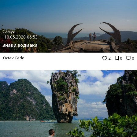
Самуи
10.05.2020 06:53
Знаки зодиака
Octav Cado
2
0
0