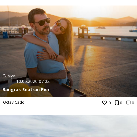
Самуи
10.05.2020 07:02
Bangrak Seatran Pier
Octav Cado
0
0
0