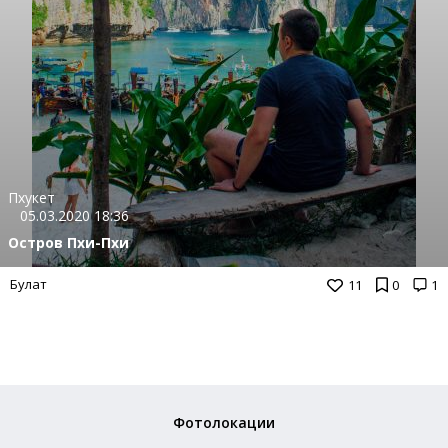
Пхукет
05.03.2020 18:36
Остров Пхи-Пхи
Булат
11
0
1
Фотолокации