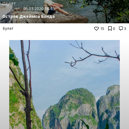
Пхукет
05.03.2020 18:45
Остров Джеймса Бонда
Булат
15
0
3