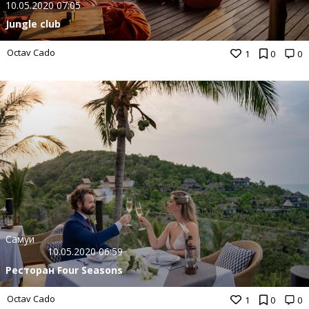
10.05.2020 07:05
Jungle club
Octav Cado
1
0
0
Самуи
10.05.2020 06:59
Ресторан Four Seasons
Octav Cado
1
0
0