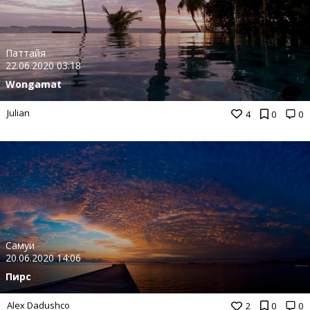
Паттайя
22.06.2020 03:18
Wongamat
Julian
4
0
0
Самуи
20.06.2020 14:06
Пирс
Alex Dadushco
2
0
0