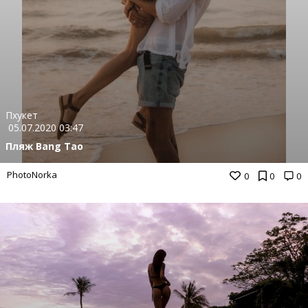
Пхукет
05.07.2020 03:47
Пляж Bang Tao
PhotoNorka
0
0
0