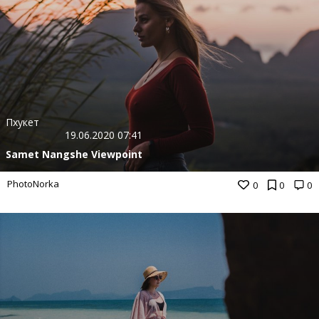
Пхукет
19.06.2020 07:41
Samet Nangshe Viewpoint
PhotoNorka
0
0
0