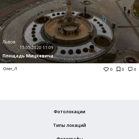
Львов
15.05.2020 11:09
Площадь Мицкевича
Олег_Л
0
0
0
Фотолокации
Типы локаций
Фотографы