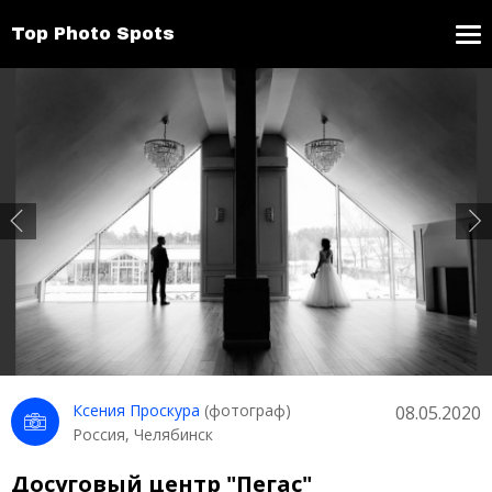
Top Photo Spots
Ксения Проскура
(фотограф)
08.05.2020
Россия, Челябинск
Досуговый центр "Пегас"