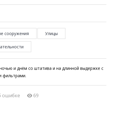
ые сооружения
Улицы
ательности
ночью и днём со штатива и на длинной выдержке с
и фильтрами.
б ошибке
69