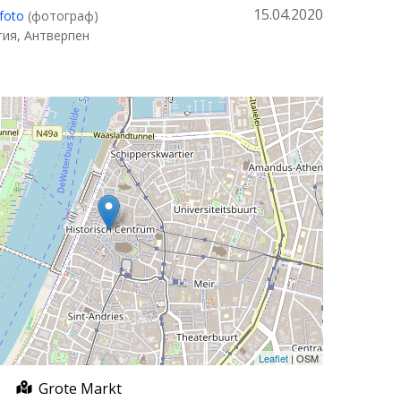
15.04.2020
foto
(фотограф)
гия, Антверпен
Leaflet
| OSM
Grote Markt