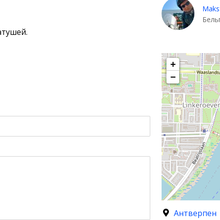
Maks
Бель
атушей.
+
−
Антверпен