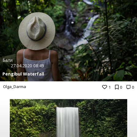
Бали
27.04.2020 08:49
Pengibul Waterfall
Olga_Darma
1
0
0