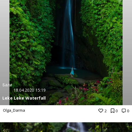
Бали
18.04.2020 15:19
Leke Leke Waterfall
Olga_Darma
2
0
0