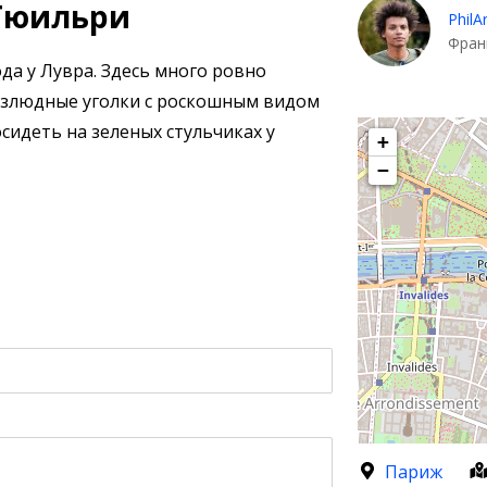
д Тюильри
PhilA
Фран
да у Лувра. Здесь много ровно
безлюдные уголки с роскошным видом
сидеть на зеленых стульчиках у
+
−
Париж