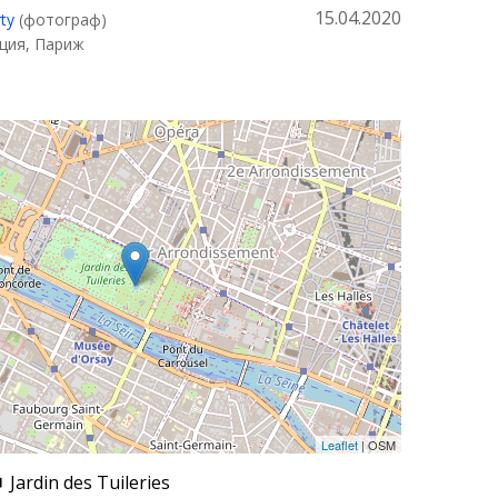
15.04.2020
rty
(фотограф)
ция, Париж
Leaflet
| OSM
Jardin des Tuileries