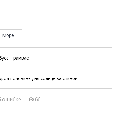
Море
бусе. трамвае
орой половине дня солнце за спиной.
б ошибке
66