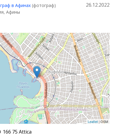
26.12.2022
граф в Афинах
(фотограф)
ия, Афины
Leaflet
| OSM
166 75 Attica