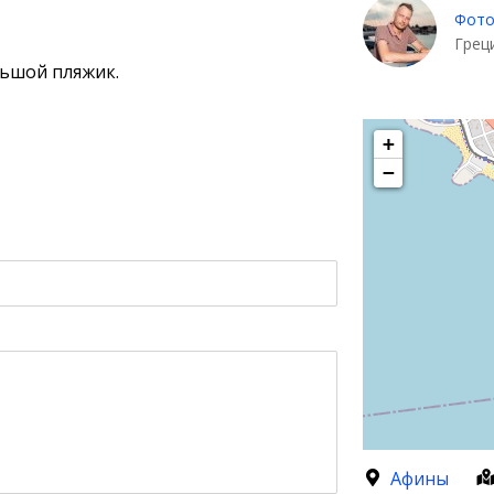
Фото
Грец
льшой пляжик.
+
−
Афины