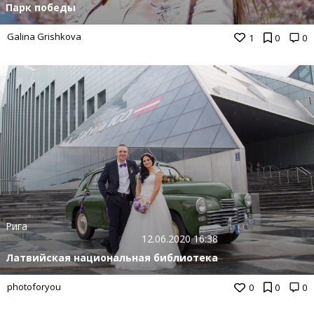
Парк победы
Galina Grishkova
1
0
0
Рига
12.06.2020 16:38
Латвийская национальная библиотека
photoforyou
0
0
0