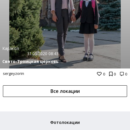
Каракол
31.05.2020 08:43
Свято-Троицкая церковь
sergeyzorin
0
0
0
Все локации
Фотолокации