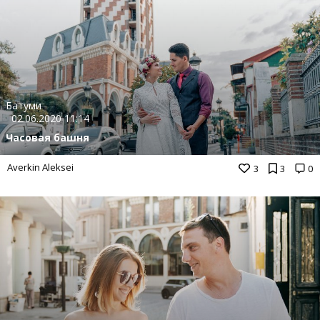
Батуми
02.06.2020 11:14
Часовая башня
Averkin Aleksei
3
3
0