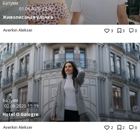
Батуми
01.06.2020 22:02
Живописаная улочка
Averkin Aleksei
3
3
0
Батуми
02.06.2020 15:39
Hotel O.Galogre
Averkin Aleksei
2
2
0