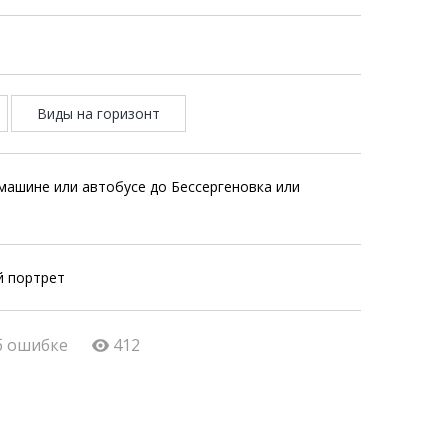
Виды на горизонт
 машине или автобусе до Бессергеновка или
й портрет
б ошибке
412