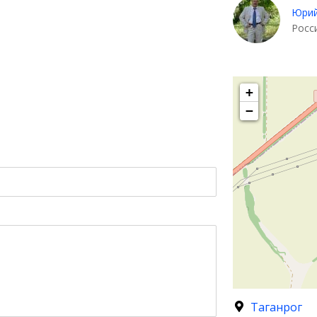
Юрий
Росс
+
−
Таганрог