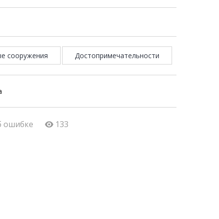
ые сооружения
Достопримечательности
а
б ошибке
133