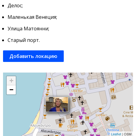
Делос;
Маленькая Венеция;
Улица Матоянни;
Старый порт.
Добавить локацию
+
−
Leaflet
| OSM