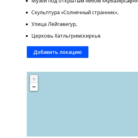
Музей под открытым небом «Арбаэярсафн»
Скульптура «Солнечный странник»,
Улица Лёйгавегур,
Церковь Хатльгримскиркья.
Добавить локацию
+
−