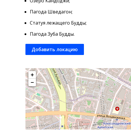
Озеро Кандоджи;
Пагода Шведагон;
Статуя лежащего Будды;
Пагода Зуба Будды.
Добавить локацию
+
−