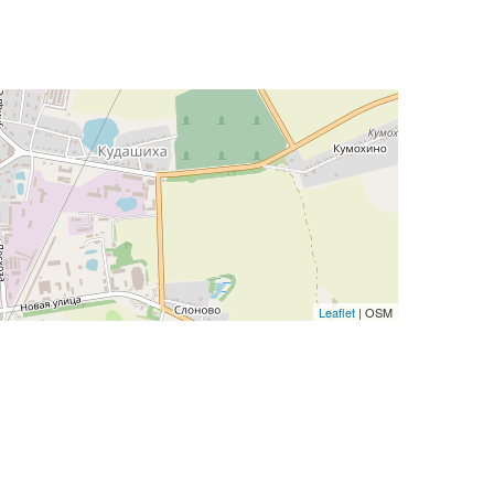
Leaflet
| OSM