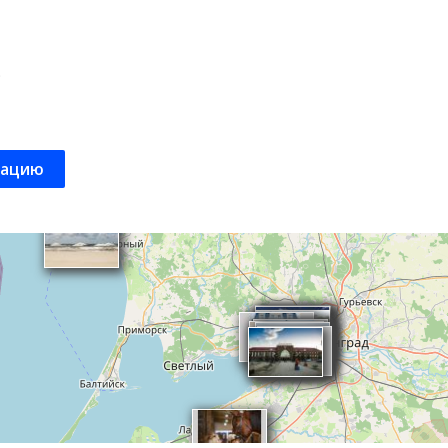
;
кацию