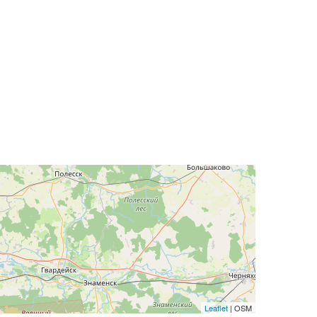
Leaflet
| OSM