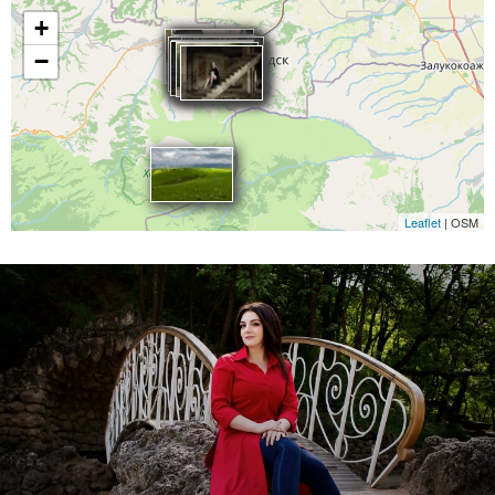
+
−
Leaflet
| OSM