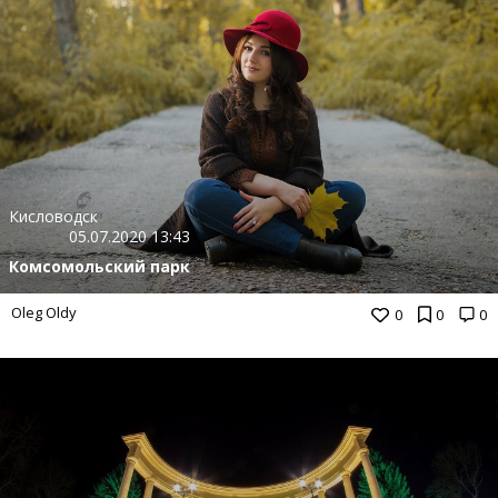
Кисловодск
05.07.2020 13:43
Комсомольский парк
Oleg Oldy
0
0
0