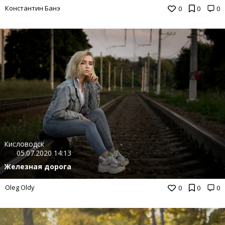
Константин Банэ
0
0
0
Кисловодск
05.07.2020 14:13
Железная дорога
Oleg Oldy
0
0
0