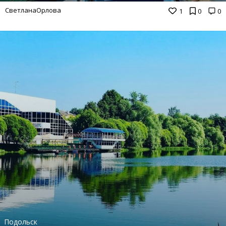
СветланаОрлова
1
0
0
Подольск