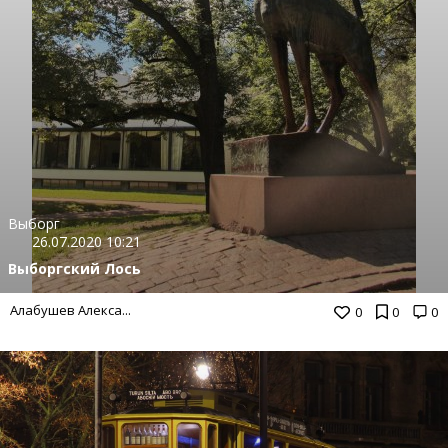
Выборг
26.07.2020 10:21
Выборгский Лось
Алабушев Алекса...
0
0
0