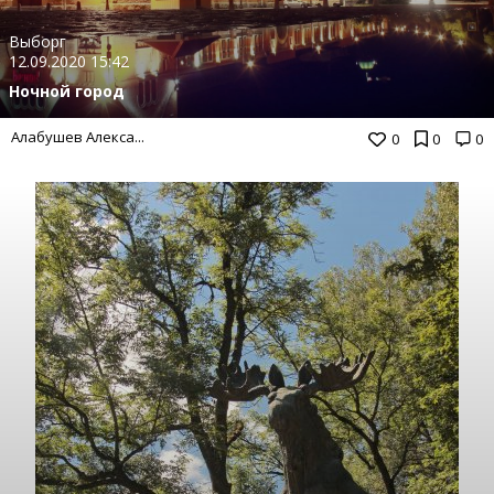
Выборг
12.09.2020 15:42
Ночной город
Алабушев Алекса...
0
0
0