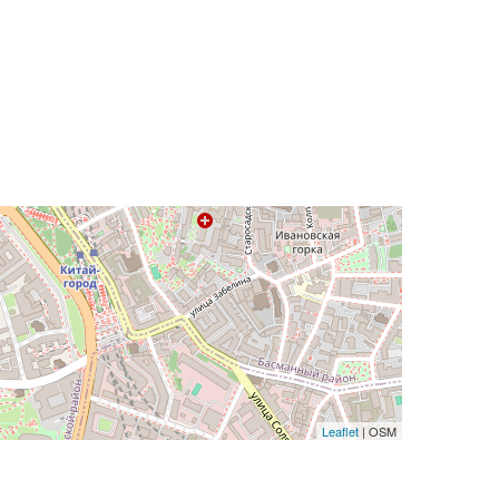
Leaflet
| OSM