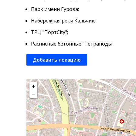
Парк имени Гурова;
Набережная реки Кальчик;
ТРЦ "ПортCity";
Расписные бетонные "Тетраподы".
Добавить локацию
+
−