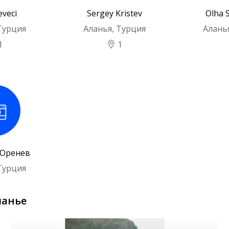
eveci
Sergey Kristev
Olha 
Турция
Аланья, Турция
Алань
1
1
Юренев
Турция
ланье