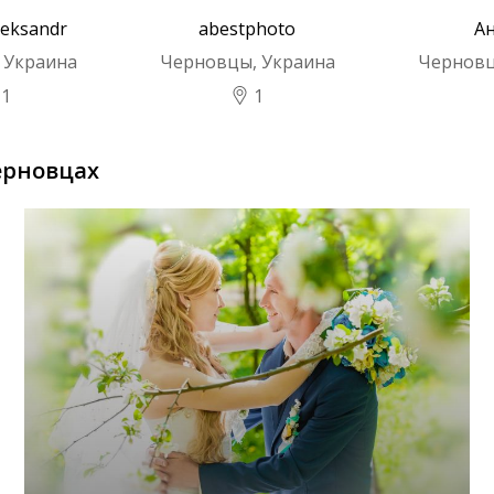
leksandr
abestphoto
А
 Украина
Черновцы, Украина
Черновц
11
1
ерновцах