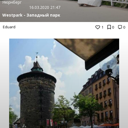
Нюрнберг
16.03.2020 21:47
Westpark - Западный парк
Eduard
1
0
0