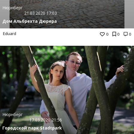
Нюрнберг
21.03.2020 17:03
Дом Альбрехта Дюрера
Eduard
0
0
0
Нюрнберг
17.03.2020 21:56
Городской парк Stadtpark