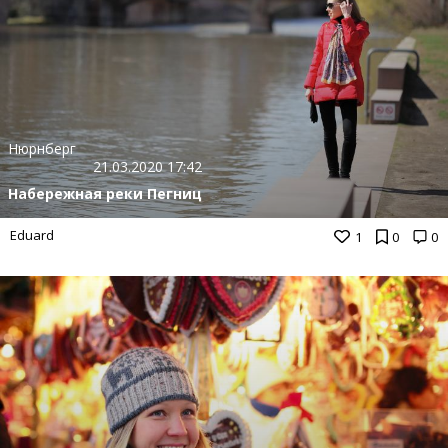
Нюрнберг
21.03.2020 17:42
Набережная реки Пегниц
Eduard
1
0
0