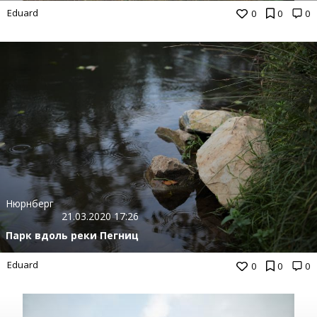
Eduard
0
0
0
Нюрнберг
21.03.2020 17:26
Парк вдоль реки Пегниц
Eduard
0
0
0