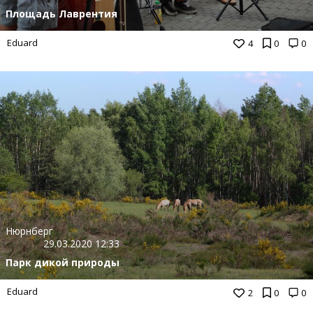
Площадь Лаврентия
Eduard
4
0
0
Нюрнберг
29.03.2020 12:33
Парк дикой природы
Eduard
2
0
0