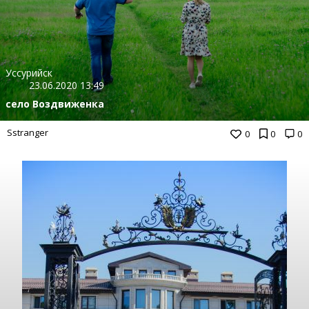
Уссурийск
23.06.2020 13:49
cело Воздвиженка
Sstranger
0
0
0