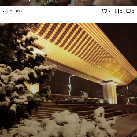
allphotokz
3
0
0