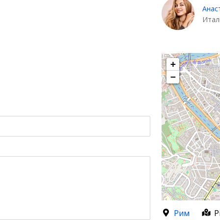
Анас
Итал
+
−
Рим
P