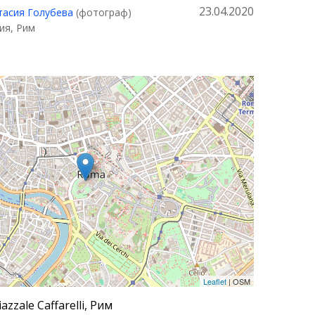
23.04.2020
тасия Голубева
(фотограф)
ия, Рим
Leaflet
| OSM
iazzale Caffarelli, Рим