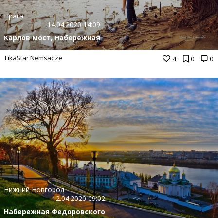
Прага
14.04.2020 14:09
Карлов мост, Набережная
LikaStar Nemsadze
4
0
0
Нижний Новгород
12.04.2020 09:02
Набережная Федоровского