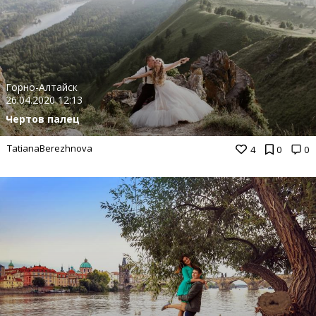
Горно-Алтайск
26.04.2020 12:13
Чертов палец
TatianaBerezhnova
4
0
0