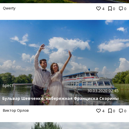
Qwerty
4
0
0
Брест
30.03.2020 02:45
Бульвар Шевченко, набережная Франциска Скорины
Виктор Орлов
4
0
0