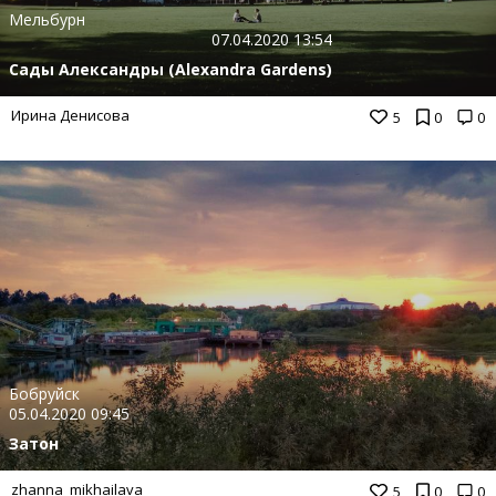
Мельбурн
07.04.2020 13:54
Сады Александры (Alexandra Gardens)
Ирина Денисова
5
0
0
Бобруйск
05.04.2020 09:45
Затон
zhanna_mikhailava
5
0
0