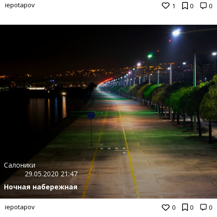
iepotapov
1
0
0
Салоники
29.05.2020 21:47
Ночная набережная
iepotapov
0
0
0