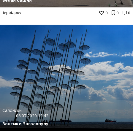
Белая башня
iepotapov
0
0
0
Салоники
06.07.2020 19:42
Зонтики Заголопулу