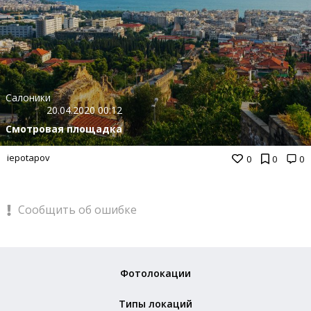
Салоники
20.04.2020 00:12
Смотровая площадка
iepotapov
0
0
0
Сообщить об ошибке
Фотолокации
Типы локаций