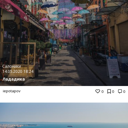
Салоники
14.05.2020 18:24
Лададика
iepotapov
0
0
0